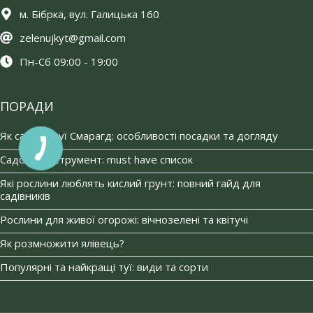
м. Бібрка, вул. Галицька 160
zelenujkyt@gmail.com
Пн-Сб 09:00 - 19:00
ПОРАДИ
Як садити туї Смарагд: особливості посадки та догляду
Садовий інструмент: must have список
Які рослини люблять кислий грунт: повний гайд для
садівників
Рослини для живої огорожі: вічнозелені та квітучі
Як розмножити ялівець?
Популярні та найкращі туї: види та сорти