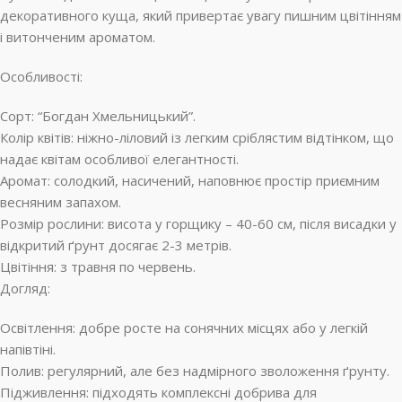
декоративного куща, який привертає увагу пишним цвітінням
і витонченим ароматом.
Особливості:
Сорт: “Богдан Хмельницький”.
Колір квітів: ніжно-ліловий із легким сріблястим відтінком, що
надає квітам особливої елегантності.
Аромат: солодкий, насичений, наповнює простір приємним
весняним запахом.
Розмір рослини: висота у горщику – 40-60 см, після висадки у
відкритий ґрунт досягає 2-3 метрів.
Цвітіння: з травня по червень.
Догляд:
Освітлення: добре росте на сонячних місцях або у легкій
напівтіні.
Полив: регулярний, але без надмірного зволоження ґрунту.
Підживлення: підходять комплексні добрива для