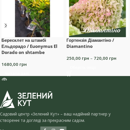
Бересклет на штамбі
Гортензія Діамантіно /
Ельдорадо / Euonymus El
Diamantino
Dorado on shtambe
250,00
грн
–
720,00
грн
1680,00
грн
Оберіть опції
Читати далі
Садовий центр «Зелений Кут» – ваш надійний партнер у
створенні та догляді за прекрасним садом.