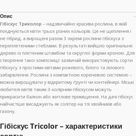
Опис
Гібіскус Триколор
– надзвичайно красива рослина, в якій
поєднуються квіти трьох різних кольорів. Це не щеплення і
не гібрид, а вирощені разом 3 окремі рослини гібіскуса з
переплетеними стеблами. В результаті вийшло оригінальне
дерево із плетеним штамбом та округлої форми кроною. Для
створення такої композиції зазвичай використовують сорти
гібіскусу з простими квітами рожевого, білого та лілового
забарвлення. Рослина з компактною кореневою системою –
можна вирощувати у відкритому ґрунті чи контейнері. Міські
любителі квітів таким 3-колірним гібіскусом можуть
прикрасити балкон або житлове приміщення. На дачі гібіскус
найчастіше висаджують як солітер на тлі хвойників або
газону.
Гібіскус Tricolor – характеристики
сорту: