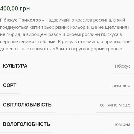
400,00
грн
Гібіскус Триколор
– надзвичайно красива рослина, в якій
поєднуються квіти трьох різних кольорів. Це не щеплення і
не гібрид, а вирощені разом 3 окремі рослини гібіскуса з
переплетеними стеблами. В результаті вийшло оригінальне
дерево із плетеним штамбом та округлої форми кроною.
КУЛЬТУРА
Гібіскус
СОРТ
Триколор
СВІТЛОЛЮБИВІСТЬ
сонячне місце
ВОЛОГОЛЮБНІСТЬ
Помірна