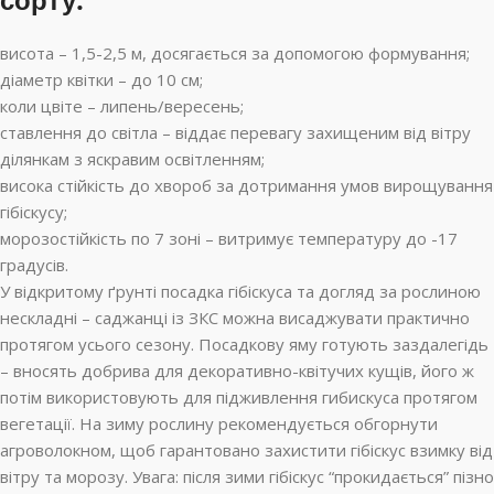
висота – 1,5-2,5 м, досягається за допомогою формування;
діаметр квітки – до 10 см;
коли цвіте – липень/вересень;
ставлення до світла – віддає перевагу захищеним від вітру
ділянкам з яскравим освітленням;
висока стійкість до хвороб за дотримання умов вирощування
гібіскусу;
морозостійкість по 7 зоні – витримує температуру до -17
градусів.
У відкритому ґрунті посадка гібіскуса та догляд за рослиною
нескладні – саджанці із ЗКС можна висаджувати практично
протягом усього сезону. Посадкову яму готують заздалегідь
– вносять добрива для декоративно-квітучих кущів, його ж
потім використовують для підживлення гибискуса протягом
вегетації. На зиму рослину рекомендується обгорнути
агроволокном, щоб гарантовано захистити гібіскус взимку від
вітру та морозу. Увага: після зими гібіскус “прокидається” пізно