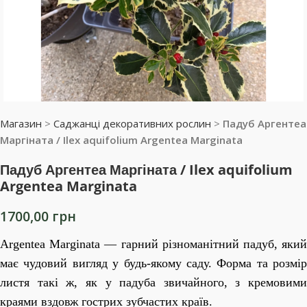
Магазин
>
Саджанці декоративних рослин
>
Падуб Аргентеа
Маргіната / Ilex aquifolium Argentea Marginata
Падуб Аргентеа Маргіната / Ilex aquifolium
Argentea Marginata
1700,00
грн
Argentea Marginata — гарний різноманітний падуб, який
має чудовий вигляд у будь-якому саду. Форма та розмір
листя такі ж, як у падуба звичайного, з кремовими
краями вздовж гострих зубчастих країв.