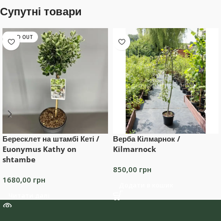
Супутні товари
SOLD OUT
Бересклет на штамбі Кеті /
Верба Кілмарнок /
Euonymus Kathy on
Kilmarnock
shtambe
850,00
грн
1680,00
грн
Додати в кошик
Читати далі