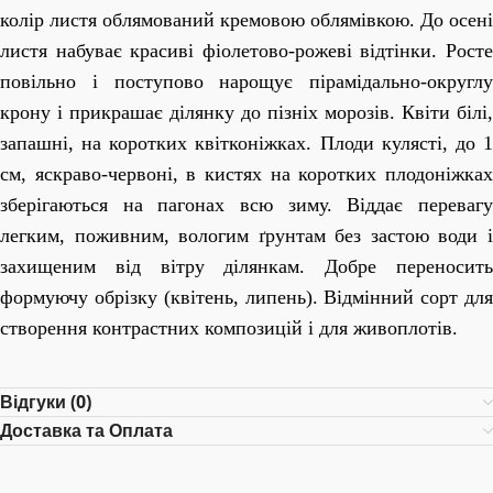
колір листя облямований кремовою облямівкою. До осені
листя набуває красиві фіолетово-рожеві відтінки. Росте
повільно і поступово нарощує пірамідально-округлу
крону і прикрашає ділянку до пізніх морозів. Квіти білі,
запашні, на коротких квітконіжках. Плоди кулясті, до 1
см, яскраво-червоні, в кистях на коротких плодоніжках
зберігаються на пагонах всю зиму. Віддає перевагу
легким, поживним, вологим ґрунтам без застою води і
захищеним від вітру ділянкам. Добре переносить
формуючу обрізку (квітень, липень). Відмінний сорт для
створення контрастних композицій і для живоплотів.
Відгуки (0)
Доставка та Оплата