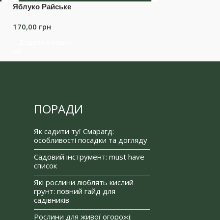
Яблуко Райське
Яблуко Ред Чі
170,00
грн
170,00
грн
Додати в кошик
Читати далі
ПОРАДИ
Як садити туї Смарагд:
особливості посадки та догляду
Садовий інструмент: must have
список
Які рослини люблять кислий
грунт: повний гайд для
садівників
Рослини для живої огорожі: