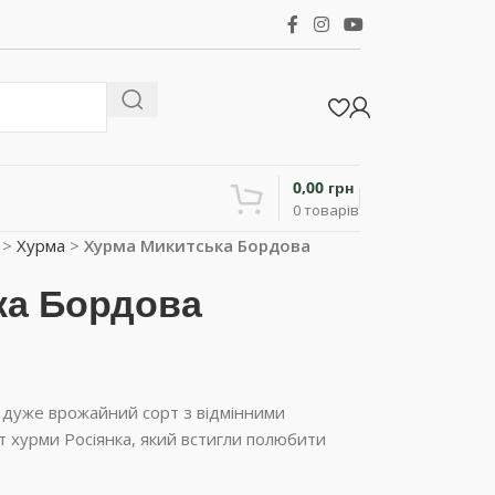
0,00
грн
0
товарів
>
Хурма
>
Хурма Микитська Бордова
ка Бордова
 і дуже врожайний сорт з відмінними
т хурми Росіянка, який встигли полюбити