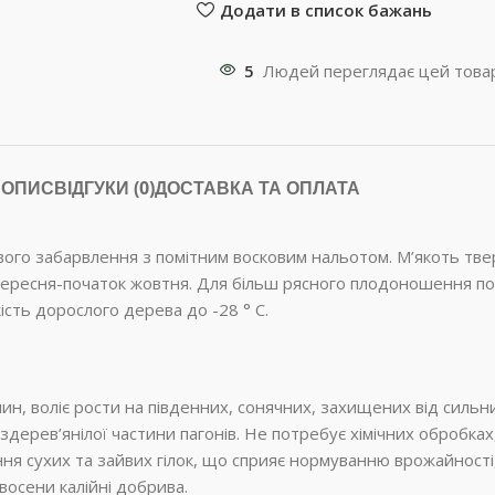
Додати в список бажань
5
Людей переглядає цей товар
ОПИС
ВІДГУКИ (0)
ДОСТАВКА ТА ОПЛАТА
го забарвлення з помітним восковим нальотом. М’якоть тверд
ь вересня-початок жовтня. Для більш рясного плодоношення по
ість дорослого дерева до -28 ° C.
, воліє рости на південних, сонячних, захищених від сильних
дерев’янілої частини пагонів. Не потребує хімічних обробка
я сухих та зайвих гілок, що сприяє нормуванню врожайності,
восени калійні добрива.