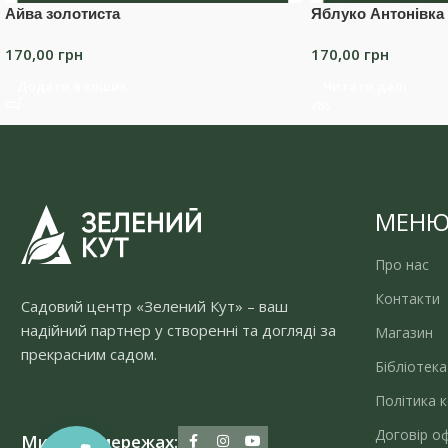
Айва золотиста
Яблуко Антонівка
170,00
грн
170,00
грн
Додати в кошик
Читати далі
МЕН
Про нас
Контакти
Садовий центр «Зелений Кут» – ваш
надійний партнер у створенні та догляді за
Магазин
прекрасним садом.
Бібліотека
Політика к
Договір о
Ми у соцмережах: