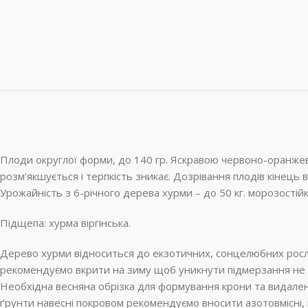
Плоди округлої форми, до 140 гр. Яскравою червоно-оранжево
розм’якшується і терпкість зникає. Дозрівання плодів кінец
Урожайність з 6-річного дерева хурми – до 50 кг. морозостійк
Підщепа: хурма віргінська.
Дерево хурми відноситься до екзотичних, сонцелюбних рослин
рекомендуємо вкрити на зиму щоб уникнути підмерзання не з
Необхідна весняна обрізка для формування крони та видаленн
ґрунти навесні покровом рекомендуємо вносити азотовмісні, 