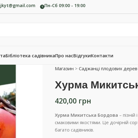
ujkyt@gmail.com
Пн-Сб 09:00 - 19:00
ата
Бібліотека садівника
Про нас
Відгуки
Контакти
Магазин
>
Саджанці плодових дерев
Хурма Микитсь
420,00
грн
Хурма Микитська Бордова
– пізній
смаковими якостями. Це дочірній сор
багато садівників.