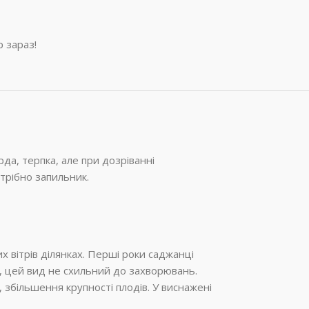
 зараз!
а, терпка, але при дозріванні
трібно запильник.
 вітрів ділянках. Перші роки саджанці
х, цей вид не схильний до захворювань.
 збільшення крупності плодів. У виснажені