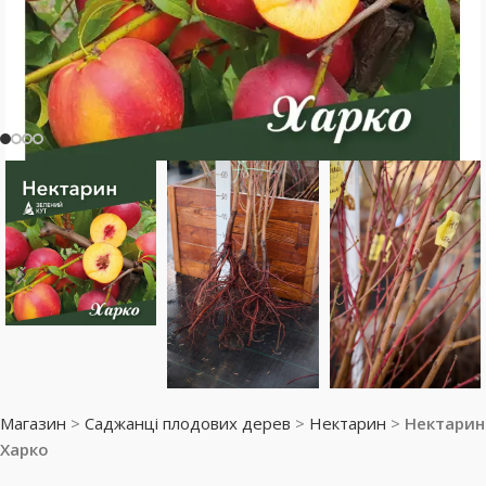
Магазин
>
Саджанці плодових дерев
>
Нектарин
>
Нектарин
Харко