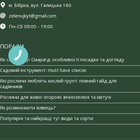
м. Бібрка, вул. Галицька 160
zelenujkyt@gmail.com
Пн-Сб 09:00 - 19:00
ПОРАДИ
Як садити туї Смарагд: особливості посадки та догляду
Садовий інструмент: must have список
Які рослини люблять кислий грунт: повний гайд для
садівників
Рослини для живої огорожі: вічнозелені та квітучі
Як розмножити ялівець?
Популярні та найкращі туї: види та сорти