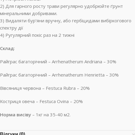
2) Для гарного росту трави регулярно удобрюйте ґрунт
мінеральними добривами.
3) Видаляти бур’яни вручну, або гербіцидами вибіркогового
спектру дії
4) Ругулярний покіс раз на 2 тижні
Склад:
Райграс багаторічний – Arrhenatherum Andriana – 30%
Райграс багаторічний – Arrhenatherum Henrietta – 30%
Вівсяниця червона – Festuca Rubra – 20%
Костриця овеча – Festuca Ovina – 20%
Норма висіву
– 1кг на 35-40 м2.
Відгуки (0)