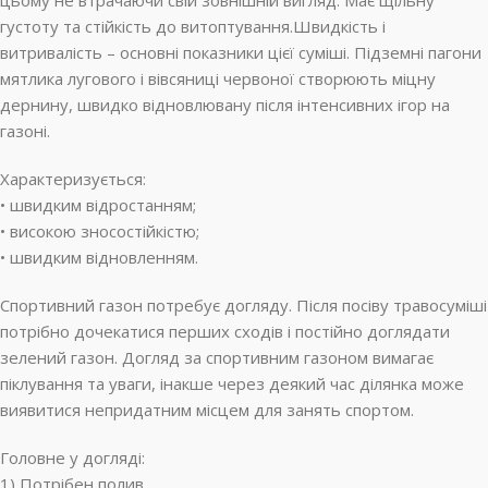
цьому не втрачаючи свій зовнішній вигляд. Має щільну
густоту та стійкість до витоптування.Швидкість і
витривалість – основні показники цієї суміші. Підземні пагони
мятлика лугового і вівсяниці червоної створюють міцну
дернину, швидко відновлювану після інтенсивних ігор на
газоні.
Характеризується:
• швидким відростанням;
• високою зносостійкістю;
• швидким відновленням.
Спортивний газон потребує догляду. Після посіву травосуміші
потрібно дочекатися перших сходів і постійно доглядати
зелений газон. Догляд за спортивним газоном вимагає
піклування та уваги, інакше через деякий час ділянка може
виявитися непридатним місцем для занять спортом.
Головне у догляді:
1) Потрібен полив.