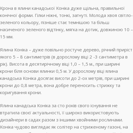
Крона в ялини канадської Коніка дуже щільна, правильної
конічної форми. Гілки ніжні, тонкі, загнуті. Молода хвоя світло-
зеленого кольору, пізніше стає темнішою та більш
насиченого зеленого відтінку, мягка на дотик, довжиною 10 –
15 мм.
Ялина Коніка – дуже повільно ростуче дерево, річний приріст
якого 5 – 8 сантиметрів (в дорослому віці 2 -3 сантиметра в
рік). Висота в десятирічному віці 1,0 – 1,5 м., при ширині
крони біля основи ялинки 0,5 м. У дорослому віці ялина
канадська Коніка досягає висоти до 2-ох метрів, при ширині
крони до 0,8 метра, вона добре переносить стрижку та
коригування крони.
Ялина канадська Коніка за сто років свого існування не
втратила своєї актуальності, її широко використовують
дизайнери в садах разом з іншими хвойними рослинами.
Коніка чудово виглядає як солітер на стриженому газоні, на