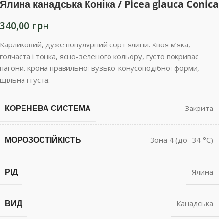
Ялина канадська Коніка / Picea glauca Conica
340,00
грн
Карликовий, дуже популярний сорт ялини. Хвоя м’яка,
голчаста і тонка, ясно-зеленого кольору, густо покриває
пагони. крона правильної вузько-конусоподібної форми,
щільна і густа.
КОРЕНЕВА СИСТЕМА
Закрита
МОРОЗОСТІЙКІСТЬ
Зона 4 (до -34 °С)
РІД
Ялина
ВИД
Канадська