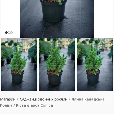
Магазин
>
Саджанці хвойних рослин
>
Ялина канадська
Коніка / Picea glauca Conica