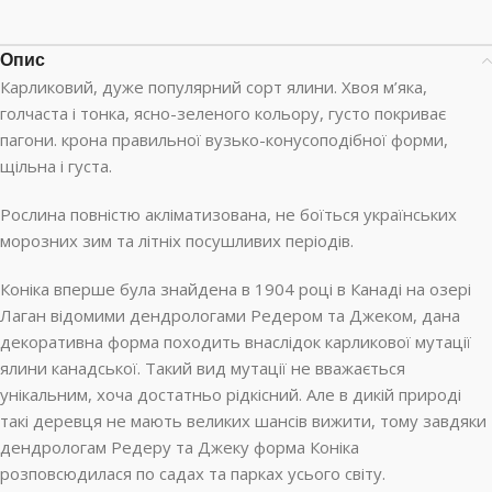
Опис
Карликовий, дуже популярний сорт ялини. Хвоя м’яка,
голчаста і тонка, ясно-зеленого кольору, густо покриває
пагони. крона правильної вузько-конусоподібної форми,
щільна і густа.
Рослина повністю акліматизована, не боїться українських
морозних зим та літніх посушливих періодів.
Коніка вперше була знайдена в 1904 році в Канаді на озері
Лаган відомими дендрологами Редером та Джеком, дана
декоративна форма походить внаслідок карликової мутації
ялини канадської. Такий вид мутації не вважається
унікальним, хоча достатньо рідкісний. Але в дикій природі
такі деревця не мають великих шансів вижити, тому завдяки
дендрологам Редеру та Джеку форма Коніка
розповсюдилася по садах та парках усього світу.