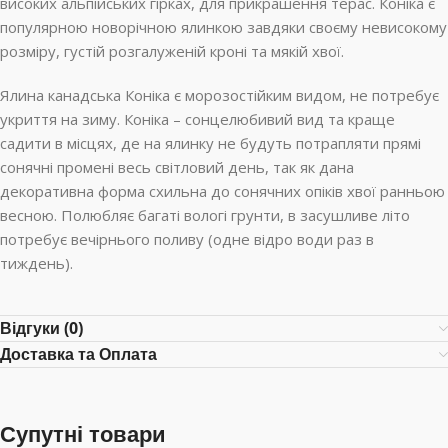
високих альпійських гірках, для прикрашення терас. Коніка є
популярною новорічною ялинкою завдяки своєму невисокому
розміру, густій розгалуженій кроні та мякій хвої.
Ялина канадська Коніка є морозостійким видом, не потребує
укриття на зиму. Коніка – сонцелюбивий вид та краще
садити в місцях, де на ялинку не будуть потрапляти прямі
сонячні промені весь світловий день, так як дана
декоративна форма схильна до сонячних опіків хвої ранньою
весною. Полюбляє багаті вологі грунти, в засушливе літо
потребує вечірнього поливу (одне відро води раз в
тиждень).
Відгуки (0)
Доставка та Оплата
Супутні товари