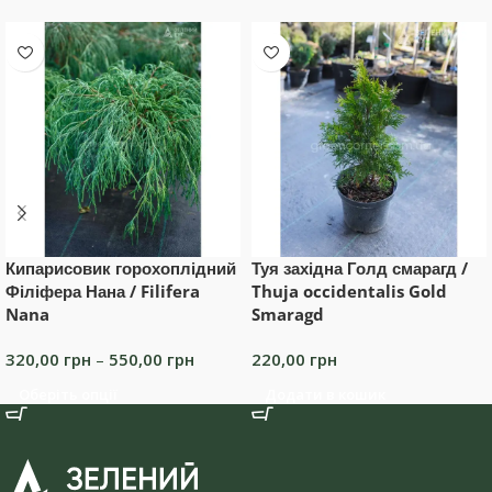
Кипарисовик горохоплідний
Туя західна Голд смарагд /
Філіфера Нана / Filifera
Thuja occidentalis Gold
Nana
Smaragd
320,00
грн
–
550,00
грн
220,00
грн
Оберіть опції
Додати в кошик