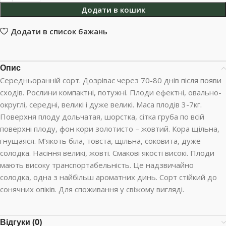
Додати в кошик
Додати в список бажань
Опис
Середньоранній сорт. Дозріває через 70-80 днів після появи
сходів. Рослини компактні, потужні. Плоди ефектні, овально-
округлі, середні, великі і дуже великі. Маса плодів 3-7кг.
Поверхня плоду дольчатая, шорстка, сітка груба по всій
поверхні плоду, фон кори золотисто – жовтий. Кора щільна,
гнущаяся. М’якоть біла, товста, щільна, соковита, дуже
солодка. Насіння великі, жовті. Смакові якості високі. Плоди
мають високу транспортабельність. Це надзвичайно
солодка, одна з найбільш ароматних динь. Сорт стійкий до
сонячних опіків. Для споживання у свіжому вигляді.
Відгуки (0)