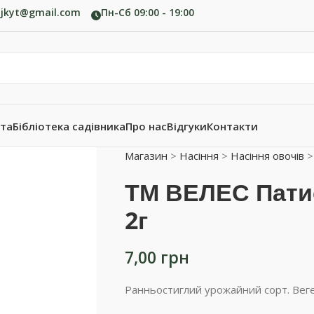
ujkyt@gmail.com
Пн-Сб 09:00 - 19:00
ата
Бібліотека садівника
Про нас
Відгуки
Контакти
Магазин
>
Насіння
>
Насіння овочів
ТМ ВЕЛЕС Пати
2г
7,00
грн
Ранньостиглий урожайний сорт. Вегет