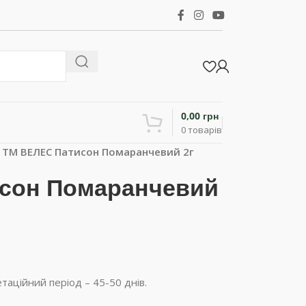
0,00
грн
0
товарів
>
ТМ ВЕЛЕС Патисон Помаранчевий 2г
сон Помаранчевий
аційний період – 45-50 днів.