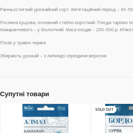
Ранньостиглий урожайний сорт. Вегетаційний період – 45-50 
Рослина кущова, основний стебло короткий. Плоди тарілко по
помаранчевого – у біологічній. Маса плодів – 200-300 р. М’яко
Посів-у травні-червні.
Збирають урожай – з липнядо середини вересня.
Супутні товари
SOLD OUT