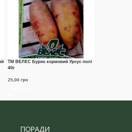
ий
ТМ ВЕЛЕС Буряк кормовий Урсус полі
ТМ ВЕЛЕС Гарбу
40г
20,00
грн
25,00
грн
Читати далі
Читати далі
ПОРАДИ