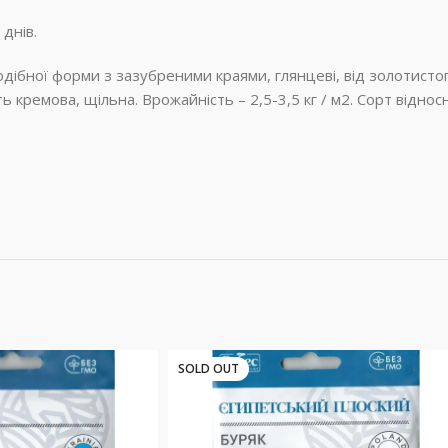
днів.
дібної форми з зазубреними краями, глянцеві, від золотистог
ть кремова, щільна. Врожайність – 2,5-3,5 кг / м2. Сорт відно
SOLD OUT