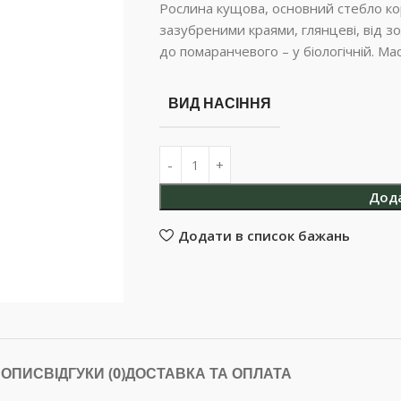
Рослина кущова, основний стебло ко
зазубреними краями, глянцеві, від зо
до помаранчевого – у біологічній. Мас
ВИД НАСІННЯ
Дод
Додати в список бажань
ОПИС
ВІДГУКИ (0)
ДОСТАВКА ТА ОПЛАТА