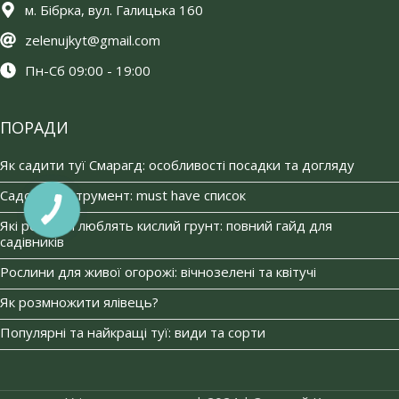
м. Бібрка, вул. Галицька 160
zelenujkyt@gmail.com
Пн-Сб 09:00 - 19:00
ПОРАДИ
Як садити туї Смарагд: особливості посадки та догляду
Садовий інструмент: must have список
Які рослини люблять кислий грунт: повний гайд для
садівників
Рослини для живої огорожі: вічнозелені та квітучі
Як розмножити ялівець?
Популярні та найкращі туї: види та сорти