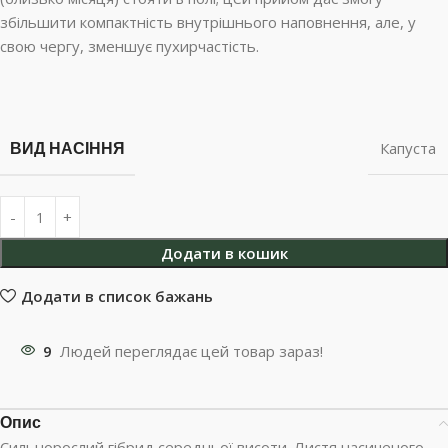
збільшити компактність внутрішнього наповнення, але, у
свою чергу, зменшує пухирчастість.
ВИД НАСІННЯ
Капуста
Додати в кошик
Додати в список бажань
9
Людей переглядає цей товар зараз!
Опис
Сильнорослий гібрид середньої висоти. Листя насиченого