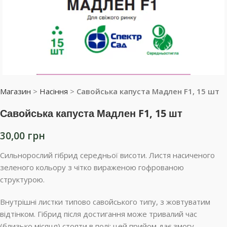
Магазин
>
Насіння
>
Савойська капуста Мадлен F1, 15 шт
Савойська капуста Мадлен F1, 15 шт
30,00
грн
Сильнорослий гібрид середньої висоти. Листя насиченого
зеленого кольору з чітко вираженою гофрованою
структурою.
Внутрішні листки типово савойського типу, з жовтуватим
відтінком. Гібрид після достигання може тривалий час
(близько місяця) стояти в полі; цей прийом дає змогу