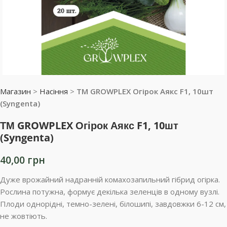
Магазин
>
Насіння
>
ТМ GROWPLEX Огірок Аякс F1, 10шт
(Syngenta)
ТМ GROWPLEX Огірок Аякс F1, 10шт
(Syngenta)
40,00
грн
Дуже врожайний надранній комахозапильний гібрид огірка.
Рослина потужна, формує декілька зеленців в одному вузлі.
Плоди однорідні, темно-зелені, білошипі, завдовжки 6-12 см,
не жовтіють.