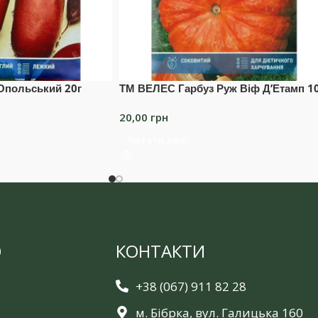
Опольський 20г
ТМ ВЕЛЕС Гарбуз Руж Віф Д’Етамп 1
20,00
грн
Читати далі
Ю
КОНТАКТИ
+38 (067) 911 82 28
м. Бібрка, вул. Галицька 160