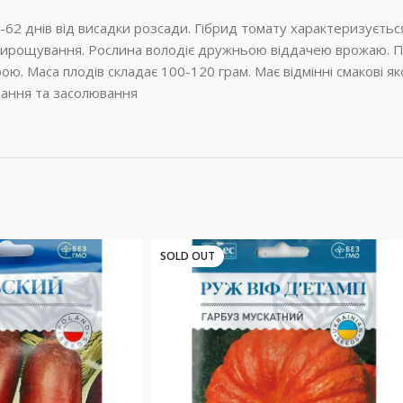
-62 днів від висадки розсади. Гібрид томату характеризуєть
 вирощування. Рослина володіє дружньою віддачею врожаю. П
 Маса плодів складає 100-120 грам. Має відмінні смакові якос
вання та засолювання
SOLD OUT