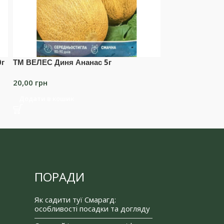
0г
ТМ ВЕЛЕС Диня Ананас 5г
ТМ ВЕЛЕС Диня
20,00
грн
20,00
грн
Додати в кошик
Читати далі
ПОРАДИ
Як садити туї Смарагд:
особливості посадки та догляду