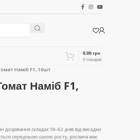
0,00
грн
0
товарів
омат Наміб F1, 10шт
омат Наміб F1,
н дозрівання складає 56-62 днів від висадки
ється середньою силою росту, рослина має