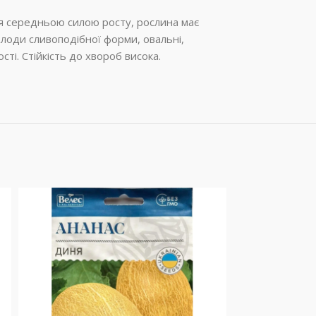
ся середньою силою росту, рослина має
лоди сливоподібної форми, овальні,
ті. Стійкість до хвороб висока.
SOLD OUT