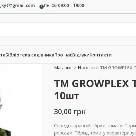
ujkyt@gmail.com
Пн-Сб 09:00 - 19:00
ата
Бібліотека садівника
Про нас
Відгуки
Контакти
Магазин
>
Насіння
>
ТМ GROWPLEX Т
ТМ GROWPLEX Т
10шт
30,00
грн
Середньоранній гібрид томату. Термі
розсади. Гібрид томату характеризу