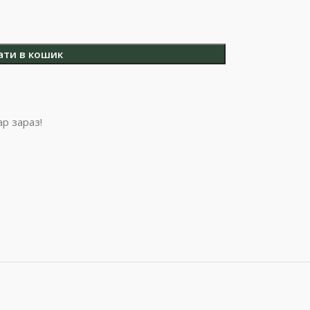
ати в кошик
р зараз!