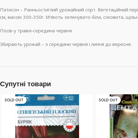
Патисон – Ранньостиглий урожайний сорт. Вегетаційний періо
см, масою 300-350г. М’якоть зеленувато-біла, соковита, щільн
Посів-у травні-середина червня.
Збирають урожай – з середини червня і липня до вересня.
Супутні товари
SOLD OUT
SOLD OUT