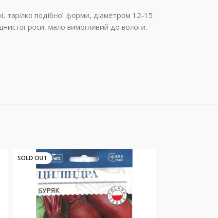
і, тарілко подібної форми, діаметром 12-15
ошнистої роси, мало вимогливий до вологи.
SOLD OUT
SOLD OUT