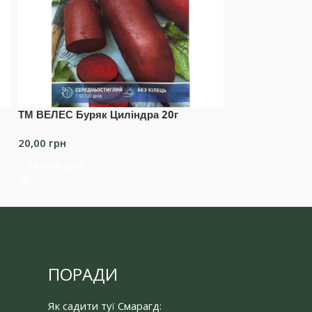
ТМ ВЕЛЕС Буряк Циліндра 20г
ТМ ВЕЛЕС Гарбу
20,00
грн
20,00
грн
Читати далі
Читати далі
ПОРАДИ
Як садити туї Смарагд: