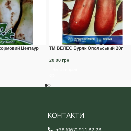
кормовий Центаур
ТМ ВЕЛЕС Буряк Опольський 20г
20,00
грн
Читати далі
Ю
КОНТАКТИ
+38 (067) 911 82 28