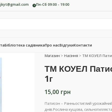
ujkyt@gmail.com
Пн-Сб 09:00 - 19:00
ата
Бібліотека садівника
Про нас
Відгуки
Контакти
Магазин
>
Насіння
>
ТМ КОУЕЛ Пати
ТМ КОУЕЛ Пати
1г
15,00
грн
Патисон – Ранньостиглий урожайний 
днів.Рослина кущова, сильногилляста