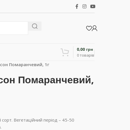
0,00
грн
0
товарів
сон Помаранчевий, 1г
сон Помаранчевий,
сорт. Вегетаційний період – 45-50
.