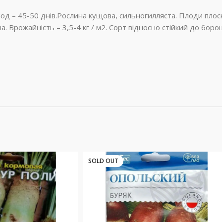
д – 45-50 днів.Рослина кущова, сильногилляста. Плоди плоск
а. Врожайність – 3,5-4 кг / м2. Сорт відносно стійкий до бор
SOLD OUT