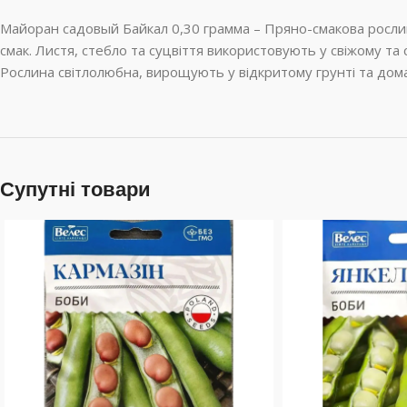
Майоран садовый Байкал 0,30 грамма – Пряно-смакова рослина,
смак. Листя, стебло та суцвіття використовують у свіжому та с
Рослина світлолюбна, вирощують у відкритому грунті та дом
Супутні товари