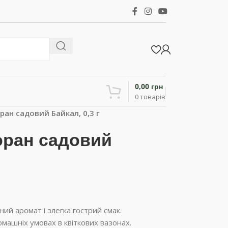
0,00
грн
0
товарів
ан садовий Байкал, 0,3 г
ран садовий
ий аромат і злегка гострий смак.
омашніх умовах в квіткових вазонах.