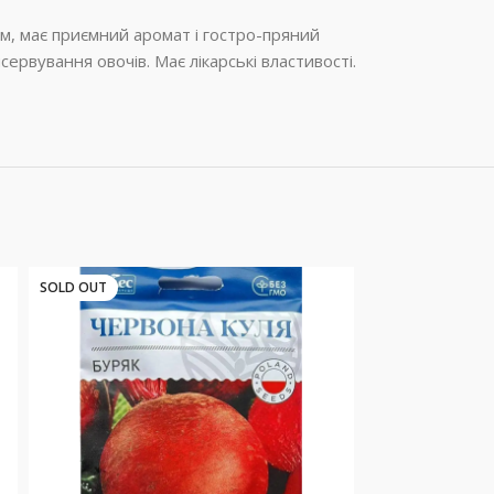
см, має приємний аромат і гостро-пряний
сервування овочів. Має лікарські властивості.
SOLD OUT
SOLD OUT