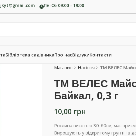
ujkyt@gmail.com
Пн-Сб 09:00 - 19:00
ата
Бібліотека садівника
Про нас
Відгуки
Контакти
Магазин
>
Насіння
>
ТМ ВЕЛЕС Майор
ТМ ВЕЛЕС Майо
Байкал, 0,3 г
10,00
грн
Рослина висотою 30-60см, має приємн
Вирощують у відкритому грунті і в д