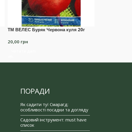
ТМ ВЕЛЕС Буряк Червона куля 20г
ТМ ВЕЛЕС Горо
20,00
грн
15,00
грн
Читати далі
Читати далі
ПОРАДИ
Як садити туї Смарагд:
особливості посадки та догляду
Садовий інструмент: must have
список