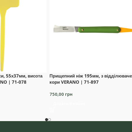
и, 55х37мм, висота
Прищепний ніж 195мм, з відділювач
NO | 71-078
кори VERANO | 71-897
750,00
грн
Додати в кошик