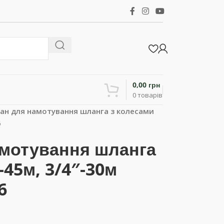
0,00
грн
0
товарів
ан для намотування шланга з колесами
6
амотування шланга
-45м, 3/4″-30м
6