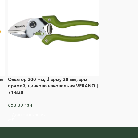
ем
Секатор 200 мм, d зрізу 20 мм, зріз
Секатор 205мм,
прямий, цинкова наковальня VERANO |
71-814
71-820
650,00
грн
850,00
грн
Додати в коши
Додати в кошик