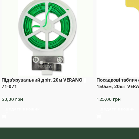
Підв’язувальний дріт, 20м VERANO |
Посадкові табличк
71-071
150мм, 20шт VERA
50,00
грн
125,00
грн
Додати в кошик
Додати в кошик