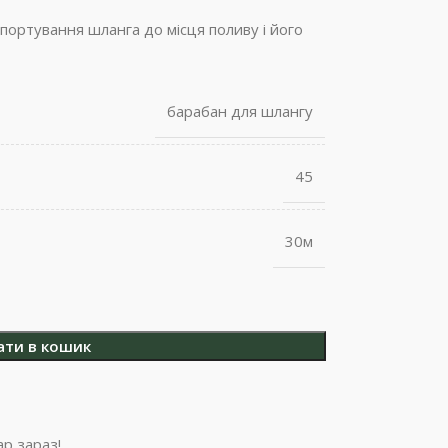
портування шланга до місця поливу і його
барабан для шлангу
45
30м
ати в кошик
р зараз!