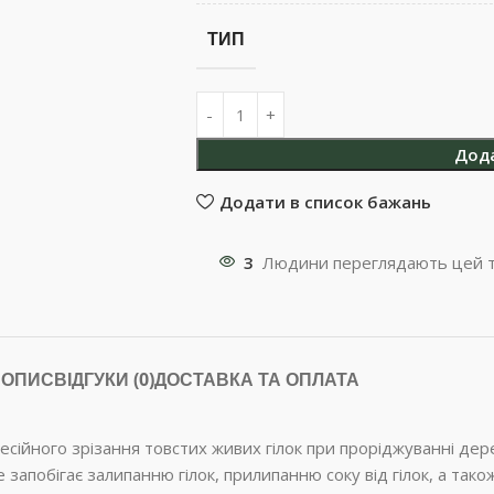
ТИП
Дод
Додати в список бажань
3
Людини переглядають цей т
ОПИС
ВІДГУКИ (0)
ДОСТАВКА ТА ОПЛАТА
йного зрізання товстих живих гілок при проріджуванні дерев
 запобігає залипанню гілок, прилипанню соку від гілок, а тако