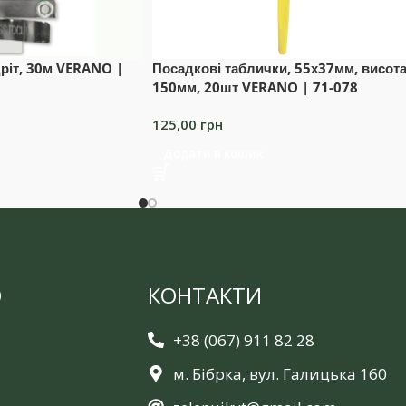
ріт, 30м VERANO |
Посадкові таблички, 55х37мм, висот
150мм, 20шт VERANO | 71-078
125,00
грн
Додати в кошик
Ю
КОНТАКТИ
+38 (067) 911 82 28
м. Бібрка, вул. Галицька 160