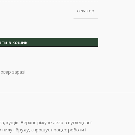
секатор
ати в кошик
овар зараз!
, кущів. Верхнє ріжуче лезо з вуглецевої
ж пилу і бруду, спрощує процес роботи і