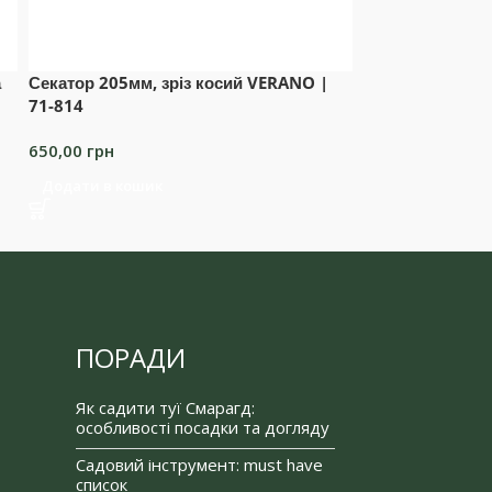
а
Секатор 205мм, зріз косий VERANO |
Секатор 220мм,
71-814
71-801
650,00
грн
600,00
грн
Додати в кошик
Додати в коши
ПОРАДИ
Як садити туї Смарагд:
особливості посадки та догляду
Садовий інструмент: must have
список