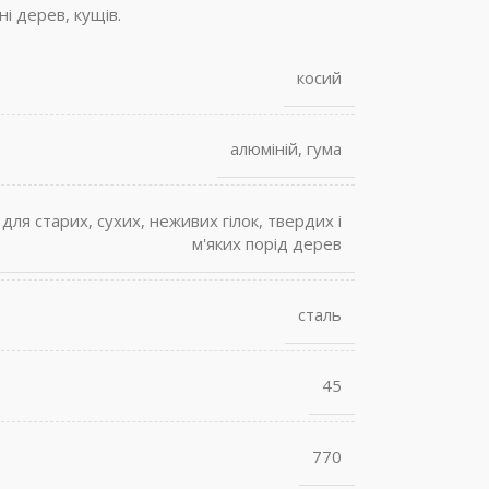
і дерев, кущів.
косий
алюміній
,
гума
,
для старих, сухих, неживих гілок
,
твердих і
м'яких порід дерев
сталь
45
770