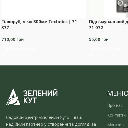
Гілкоруб, лезо 300мм Technics | 71-
Підв’язувальний д
877
71-072
710,00
грн
55,00
грн
Додати в кошик
Додати в кошик
МЕН
Про нас
Контакти
Садовий центр «Зелений Кут» – ваш
надійний партнер у створенні та догляді за
Магазин