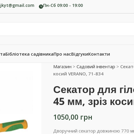
ujkyt@gmail.com
Пн-Сб 09:00 - 19:00
ата
Бібліотека садівника
Про нас
Відгуки
Контакти
Магазин
>
Садовий інвентар
>
Секато
косий VERANO, 71-834
Секатор для гіл
45 мм, зріз кос
1050,00
грн
Дворучний секатор довжиною 770 мм