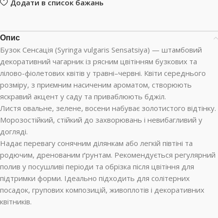
Додати в список бажань
Опис
Бузок Сенсація (Syringa vulgaris Sensatsiya) — штамбовий
декоративний чагарник із рясним цвітінням бузкових та
лілово-фіолетових квітів у травні–червні. Квіти середнього
розміру, з приємним насиченим ароматом, створюють
яскравий акцент у саду та приваблюють бджіл.
Листя овальне, зелене, восени набуває золотистого відтінку.
Морозостійкий, стійкий до захворювань і невибагливий у
догляді.
Надає перевагу сонячним ділянкам або легкій півтіні та
родючим, дренованим ґрунтам. Рекомендується регулярний
полив у посушливі періоди та обрізка після цвітіння для
підтримки форми. Ідеально підходить для солітерних
посадок, групових композицій, живоплотів і декоративних
квітників.