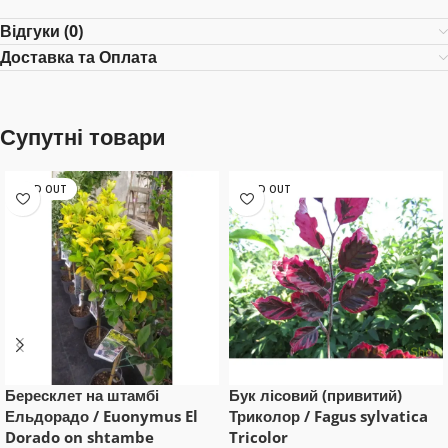
Відгуки (0)
Доставка та Оплата
Супутні товари
SOLD OUT
SOLD OUT
Бересклет на штамбі
Бук лісовий (привитий)
Ельдорадо / Euonymus El
Триколор / Fagus sylvatica
Dorado on shtambe
Tricolor