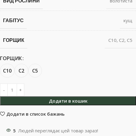
ВИД РОСЛИНИ
волотиста
ГАБІТУС
кущ
ГОРЩИК
С10
,
С2
,
С5
ГОРЩИК
С10
С2
С5
Додати в кошик
Додати в список бажань
5
Людей переглядає цей товар зараз!