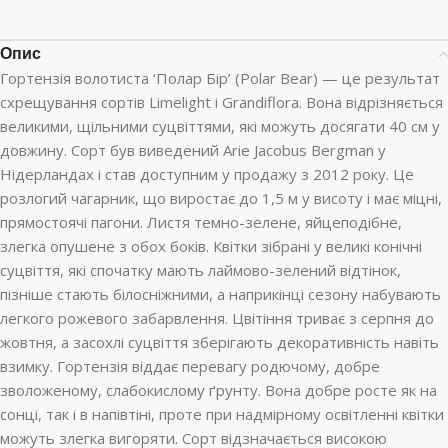
Опис
Гортензія волотиста ‘Полар Бір’ (Polar Bear) — це результат
схрещування сортів Limelight і Grandiflora. Вона відрізняється
великими, щільними суцвіттями, які можуть досягати 40 см у
довжину. Сорт був виведений Arie Jacobus Bergman у
Нідерландах і став доступним у продажу з 2012 року. Це
розлогий чагарник, що виростає до 1,5 м у висоту і має міцні,
прямостоячі пагони. Листя темно-зелене, яйцеподібне,
злегка опушене з обох боків. Квітки зібрані у великі конічні
суцвіття, які спочатку мають лаймово-зелений відтінок,
пізніше стають білосніжними, а наприкінці сезону набувають
легкого рожевого забарвлення. Цвітіння триває з серпня до
жовтня, а засохлі суцвіття зберігають декоративність навіть
взимку. Гортензія віддає перевагу родючому, добре
зволоженому, слабокислому ґрунту. Вона добре росте як на
сонці, так і в напівтіні, проте при надмірному освітленні квітки
можуть злегка вигоряти. Сорт відзначається високою