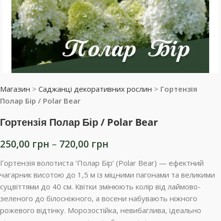
Магазин
>
Саджанці декоративних рослин
>
Гортензія
Полар Бір / Polar Bear
Гортензія Полар Бір / Polar Bear
250,00
грн
–
720,00
грн
Гортензія волотиста ‘Полар Бір’ (Polar Bear) — ефектний
чагарник висотою до 1,5 м із міцними пагонами та великими
суцвіттями до 40 см. Квітки змінюють колір від лаймово-
зеленого до білосніжного, а восени набувають ніжного
рожевого відтінку. Морозостійка, невибаглива, ідеально