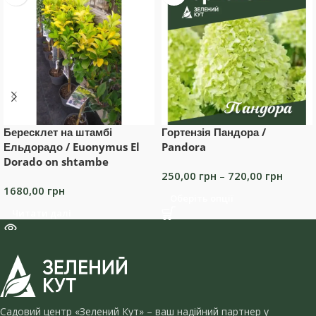
Бересклет на штамбі
Гортензія Пандора /
Ельдорадо / Euonymus El
Pandora
Dorado on shtambe
250,00
грн
–
720,00
грн
1680,00
грн
Оберіть опції
Читати далі
Садовий центр «Зелений Кут» – ваш надійний партнер у