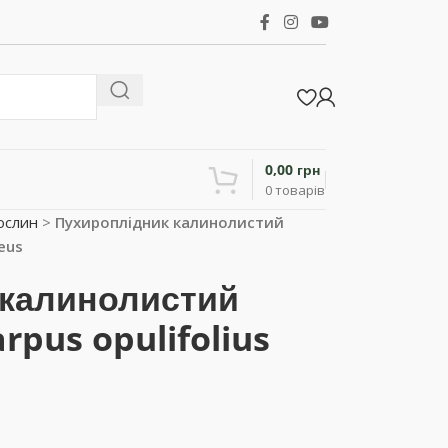
0,00
грн
0
товарів
ослин
>
Пухироплiдник калинолистий
eus
 калинолистий
pus opulifolius