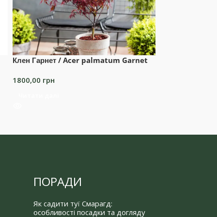
Клен Гарнет / Acer palmatum Garnet
Лавровишня Етн
laurocerasus E
1800,00
грн
1680,00
грн
Читати далі
Додати в коши
ПОРАДИ
Як садити туї Смарагд:
особливості посадки та догляду