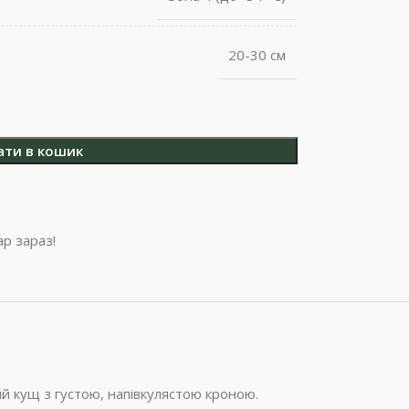
20-30 см
ати в кошик
р зараз!
й кущ з густою, напівкулястою кроною.