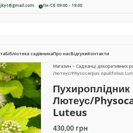
ujkyt@gmail.com
Пн-Сб 09:00 - 19:00
ата
Бібліотека садівника
Про нас
Відгуки
Контакти
Магазин
>
Саджанці декоративних р
Лютеус/Physocarpus opulifolius Lut
Пухироплiдник
Лютеус/Physocar
Luteus
430,00
грн