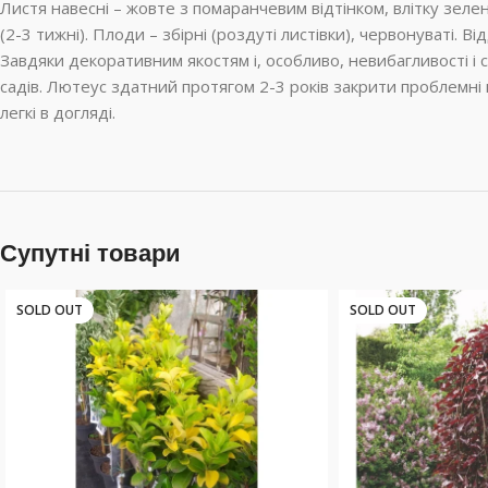
Листя навесні – жовте з помаранчевим відтінком, влітку зеленє
(2-3 тижні). Плоди – збірні (роздуті листівки), червонуваті. В
Завдяки декоративним якостям і, особливо, невибагливості і 
садів. Лютеус здатний протягом 2-3 років закрити проблемні 
легкі в догляді.
Супутні товари
SOLD OUT
SOLD OUT