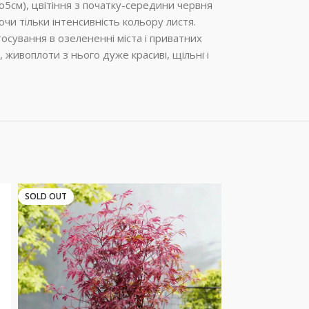
(до5см), цвітіння з початку-середини червня
аючи тільки інтенсивність кольору листя.
осування в озелененні міста і приватних
 живоплоти з нього дуже красиві, щільні і
SOLD OUT