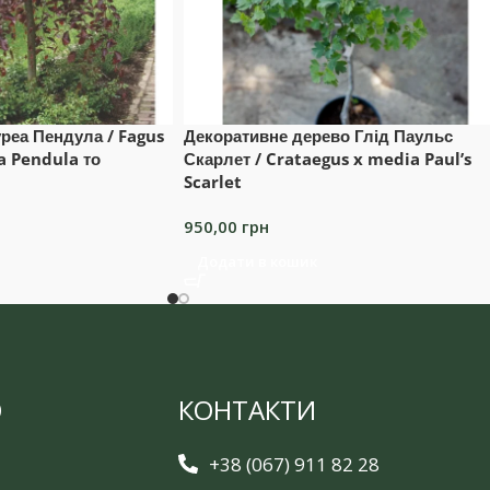
реа Пендула / Fagus
Декоративне дерево Глід Паульс
a Pendula то
Скарлет / Crataegus x media Paul’s
Scarlet
950,00
грн
Додати в кошик
Ю
КОНТАКТИ
+38 (067) 911 82 28