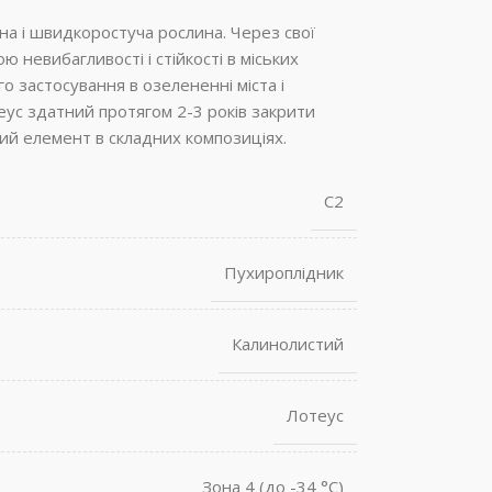
а і швидкоростуча рослина. Через свої
ою невибагливості і стійкості в міських
 застосування в озелененні міста і
еус здатний протягом 2-3 років закрити
ий елемент в складних композиціях.
С2
Пухироплідник
Калинолистий
Лотеус
Зона 4 (до -34 °С)