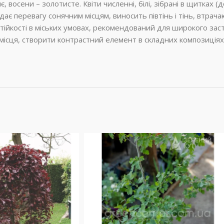
, восени – золотисте. Квіти численні, білі, зібрані в щитках 
іддає перевагу сонячним місцям, виносить півтінь і тінь, втрач
стійкості в міських умовах, рекомендований для широкого заст
місця, створити контрастний елемент в складних композиціях,