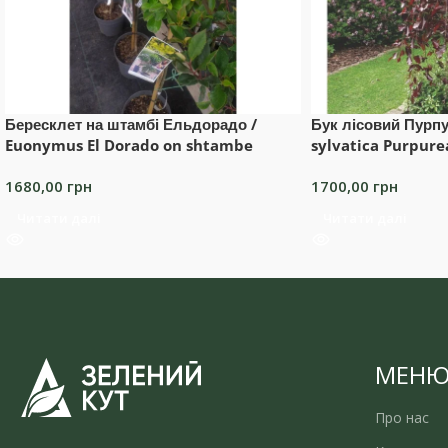
Бересклет на штамбі Ельдорадо /
Бук лісовий Пурпу
Euonymus El Dorado on shtambe
sylvatica Purpure
1680,00
грн
1700,00
грн
Читати далі
Читати далі
МЕН
Про нас