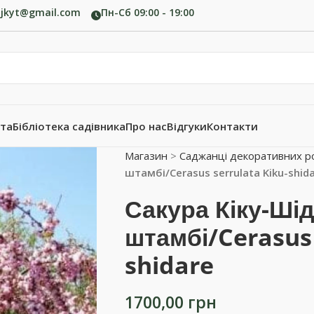
ujkyt@gmail.com
Пн-Сб 09:00 - 19:00
ата
Бібліотека садівника
Про нас
Відгуки
Контакти
Магазин
>
Саджанці декоративних р
штамбі/Cerasus serrulata Kiku-shid
Сакура Кіку-Ші
штамбі/Cerasus 
shidare
1700,00
грн