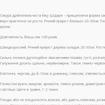
Сакура дрібнопильчаста Кіку-Шідаре – прищеплена форма сак
верх практично не росте. Річний приріст близько 20-30см. П
крони.
Довговічність більш ніж 100 років.
Швидкорослий. Річний приріст дерева складає 20-30см. Росте
Сильні, пониклі дугоподібно звисаючими гілками, густі, розгалу
Галуження досить щільне, нерівномірне. Також темно-червоні
Еліптичні, чергові, до 8-10см. в довжину, глянсові, з’являют
Пелюстки вужчі, махрові, ароматні, темно-рожеві, діаметром 6с
і світліше Цвіте в травні, 1-2 тижні.
Плоди: або не плодоносять взагалі, або дають невеликі, розмі