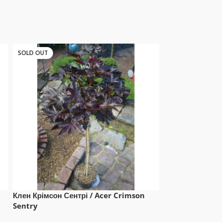
SOLD OUT
Клен Крімсон Сентрі / Acer Crimson
Лавровишня Етн
Sentry
laurocerasus E