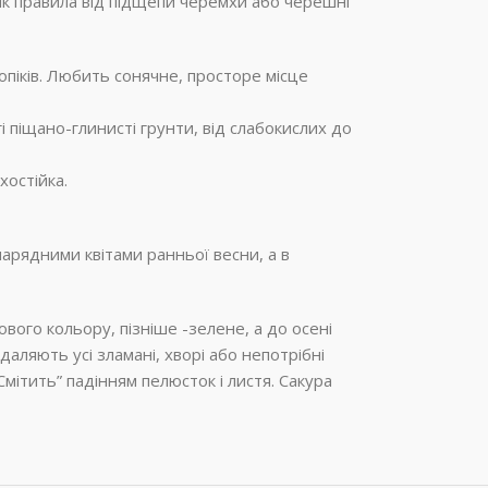
як правила від підщепи черемхи або черешні
опіків. Любить сонячне, просторе місце
і піщано-глинисті грунти, від слабокислих до
хостійка.
арядними квітами ранньої весни, а в
вого кольору, пізніше -зелене, а до осені
аляють усі зламані, хворі або непотрібні
Смітить” падінням пелюсток і листя. Сакура