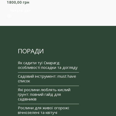
1800,00
грн
1680,00
грн
Читати далі
Додати в коши
ПОРАДИ
Як садити туї Смарагд:
особливості посадки та догляду
Садовий інструмент: must have
список
Які рослини люблять кислий
грунт: повний гайд для
садівників
Рослини для живої огорожі:
вічнозелені та квітучі