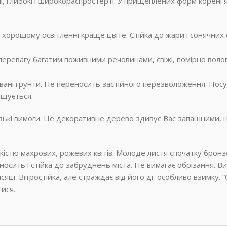
, глибокі і широкораспростерті. У прищеплених форм корені 
 хорошому освітленні краще цвіте. Стійка до жари і сонячних 
 перевагу багатим поживними речовинами, свіжі, помірно волог
овані грунти. Не переносить застійного перезволоження. Посу
ищується.
зькі вимоги. Це декоративне дерево здивує Вас запашними, н
кістю махрових, рожевих квітів. Молоде листя спочатку бронзо
ить і стійка до забруднень міста. Не вимагає обрізання. Вид
яці. Вітростійка, але страждає від його дії особливо взимку. “
тися.