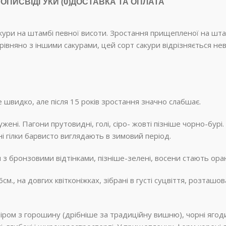
ОПИС
ВІДГУКИ (0)
ДОСТАВКА ТА ОПЛАТА
ури на штамбі певної висоти. Зростання прищепленої на шта
орівняно з іншими сакурами, цей сорт сакури відрізняється 
 швидко, але після 15 років зростання значно слабшає.
жені. Пагони прутовидні, голі, сіро- жовті пізніше чорно-бурі.
 гілки барвисто виглядають в зимовий період.
ься з бронзовими відтінками, пізніше-зелені, восени стають о
м., на довгих квітконіжках, зібрані в густі суцвіття, розташов
ром з горошину (дрібніше за традиційну вишню), чорні ягоди, ї