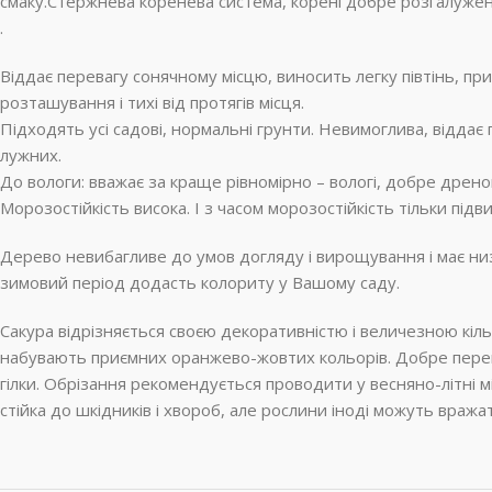
смаку.Стержнева коренева система, корені добре розгалужені
.
Віддає перевагу сонячному місцю, виносить легку півтінь, при
розташування і тихі від протягів місця.
Підходять усі садові, нормальні грунти. Невимоглива, віддає
лужних.
До вологи: вважає за краще рівномірно – вологі, добре дрен
Морозостійкість висока. І з часом морозостійкість тільки підв
Дерево невибагливе до умов догляду і вирощування і має ни
зимовий період додасть колориту у Вашому саду.
Сакура відрізняється своєю декоративністю і величезною кіль
набувають приємних оранжево-жовтих кольорів. Добре перенос
гілки. Обрізання рекомендується проводити у весняно-літні міс
стійка до шкідників і хвороб, але рослини іноді можуть вража