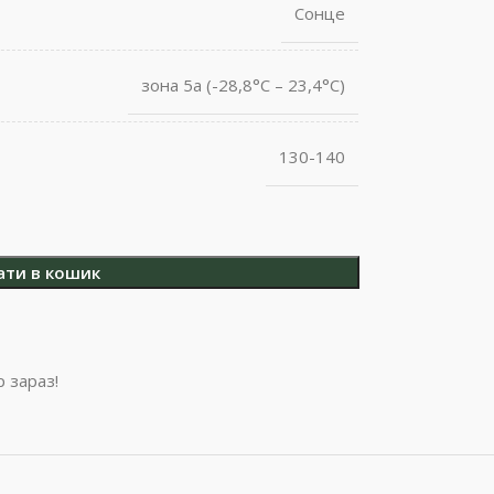
Сонце
зона 5а (-28,8°С – 23,4°С)
130-140
ати в кошик
 зараз!