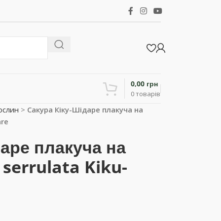
0,00
грн
0
товарів
ослин
>
Сакура Кіку-Шідаре плакуча на
are
даре плакуча на
serrulata Kiku-