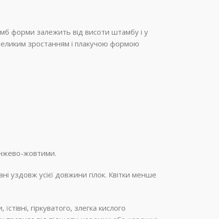
мб форми залежить від висоти штамбу і у
невеликим зростанням і плакучою формою
ранжево-жовтими.
ані уздовж усієї довжини гілок. Квітки менше
стівні, гіркуватого, злегка кислого