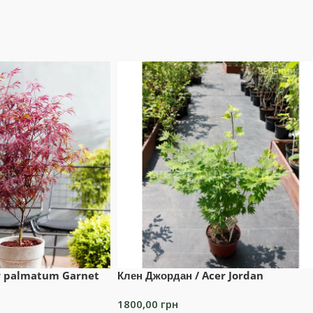
er palmatum Garnet
Клен Джордан / Acer Jordan
1800,00
грн